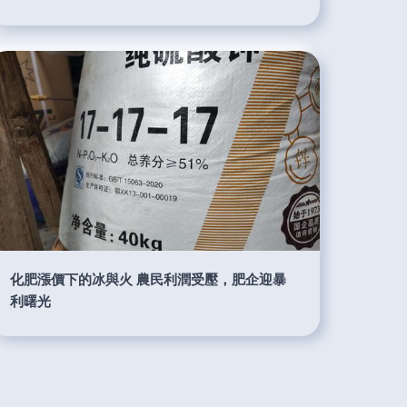
化肥漲價下的冰與火 農民利潤受壓，肥企迎暴
利曙光