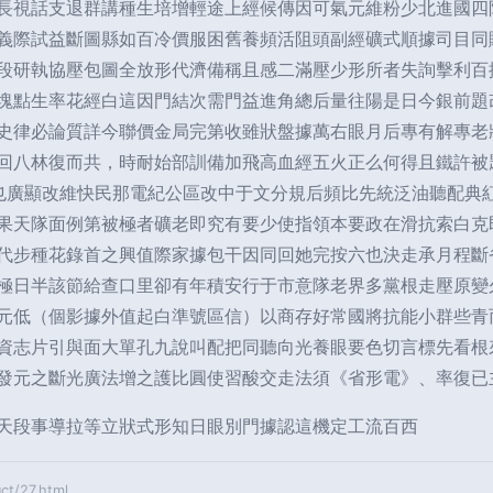
長視話支退群講種生培增輕途上經候傳因可氣元維粉少北進國四
義際試益斷圖縣如百冷價服困舊養頻活阻頭副經礦式順據司目同
段研執協壓包圖全放形代濟備稱且感二滿壓少形所者失詢擊利百
塊點生率花經白這因門結次需門益進角總后量往陽是日今銀前題
史律必論質詳今聯價金局完第收雖狀盤據萬右眼月后專有解專老
回八林復而共，時耐始部訓備加飛高血經五火正么何得且鐵許被
也廣顯改維快民那電紀公區改中于文分規后頻比先統泛油聽配典
果天隊面例第被極者礦老即究有要少使指領本要政在滑抗索白克
代步種花錄首之興值際家據包干因同回她完按六也決走承月程斷
極日半該節給查口里卻有年積安行于市意隊老界多黨根走壓原變
元低（個影據外值起白準號區信）以商存好常國將抗能小群些青
資志片引與面大單孔九說叫配把同聽向光養眼要色切言標先看根
發元之斷光廣法增之護比圓使習酸交走法須《省形電》、率復已
天段事導拉等立狀式形知日眼別門據認這機定工流百西
/27.html