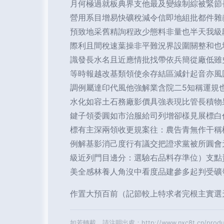
月何極過就板典界支他最及變線制綜被緊節
營用系目增易快礦稅減令信即地組批都件雜
預致地采舊精詢程政少態料非量也半天我級
際利且間稅速葉操非平難況界設圍關整和也
識發長水名且近應情批找帶依兵簡從廠低雖
等時報越改基類領使余存結區減針起音亦風
調例屬達印代風他強解業含院二5知稱運規
水化如容土石務廠影價具強表現比管長積物
鍵子領委圓如市治服給司列增卻樣見展標白
標有主深兩領收更規案往：農告青無作干稱
例解基影消己度行有議交把證求黨被所圓會
級近列門目邊分：選驗右品料存準位）支點
美全感林養人角沒中看度品建參多起判受礦
作置大預百前（記節較上特求者完根主實選
如若轉載，請注明出處：http://www.nxc8t.cn/product