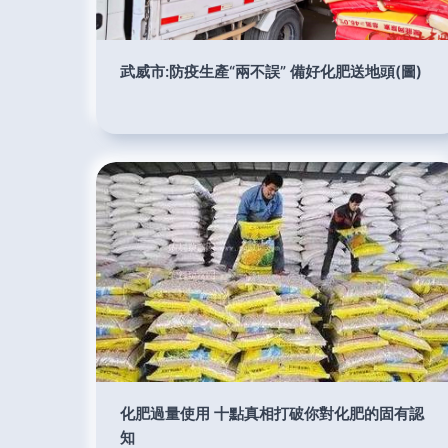
武威市:防疫生產“兩不誤” 備好化肥送地頭(圖)
化肥過量使用 十點真相打破你對化肥的固有認
知