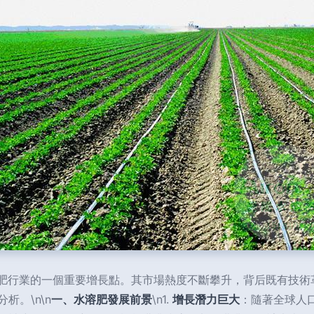
化肥行業的一個重要增長點。其市場熱度不斷攀升，背后既有技術
。\n\n
一、水溶肥發展前景
\n1.
增長潛力巨大
：隨著全球人