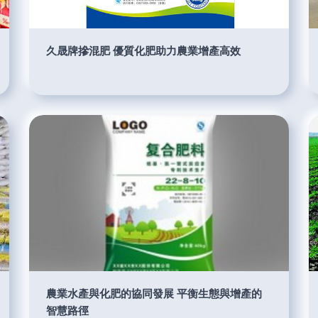
久晟牌摻混肥 優質化肥助力農業增產高效
農業水產與化肥的協同發展 平衡生態與增產的
智慧路徑