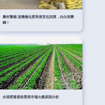
農村警惕 這幾種化肥再便宜也別買，白白浪費
錢！
水溶肥發展前景與市場火爆原因分析