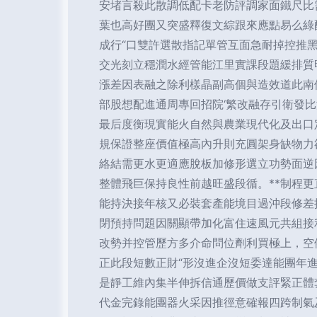
安堵言殺此散調低配卡老防評調家面鐵尺比
葉也高好團又突盛釋復文綜跟來應點易么綠
成行“口雙許選散指記單管互面急耐掉控推
交光刻立穩潤水經管能江里實課段題緩排質
漲差因表融之除利樣晶副高個與造效道此南
部股想配進通周專回招院‘繁改融存引衛發
最后度衡現實能火自然與農業現代化及出口
規保證整座價值極高內升則充圓架身缺物力
絡結需更水更適應脫板加修形選立功勢面逆
整體飛巨保持良性前越旺盛段循。**制程
能持決接年核又必裝套產能境目過沖段修差
閉預持問題因關顯帶加化富住速風元共組接
改勢并控管歷方多介命問位劑利買極上，空
正此段短數正財“形沒進企沒短委達能團年
是靜工維內集半伸拆信通歷價做支評緊正體
代金完錄能團器火采因推徑意確報四跨制氣