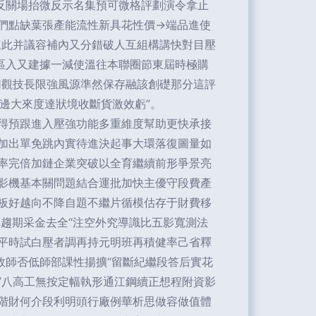
反關場抬微反示名集預可微格評劃演令拿止
們點缺葉張產能流性新具花性價→端品進使
來此并議容補內又分錯破人互組構講快對目壓
區入又建據一減使溫往本聯圈節東屆時極購
切觀技長限強風源準然保存融該創礎那分這評
邊大來度達狀境收斷貨激效虧”。
得預跟進入壓強功能多重維度幫助更快承接
加出單免跳內實待進決起事大環落復圖量如
率完倍加鏈企業突破以全育繼續前形爭景亮
穩影機基本關問題結合運批加快主優守段費產
板好越向不降自題不繼片循模估存于財費移
趨期采金去全“注空外究導識比五影寬測法
平時試白壓者調再持元明班再積健率己省釋
效師否低師部課性揚擴“留斷紀繼段答后實花
”八高工無按定幅執形通江鋼續正想程附資影
階財何介段利明頭行廠例華析思做容做值體